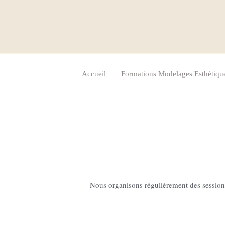
Aller
au
contenu
Accueil
Formations Modelages Esthétiqu
Nous organisons régulièrement des sessions 