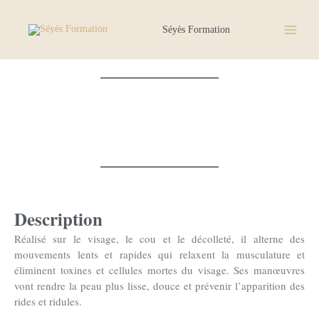
Aller
au
Séyès Formation
contenu
Description
Réalisé sur le
visage
, le
cou
et le
décolleté
, il alterne des
mouvements lents et rapides
qui
relaxent la musculature et
éliminent toxines et cellules mortes du visage
. Ses manœuvres
vont rendre la peau plus lisse, douce et prévenir l’apparition des
rides et ridules.